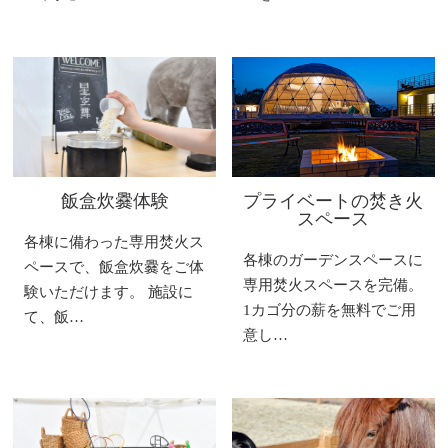
飯盒炊爨体験
プライベートの焚き火
スペース
各棟に備わった専用焚火ス
各棟のガーデンスペースに
ペースで、飯盒炊爨をご体
専用焚火スペースを完備。
験いただけます。 施設に
1カゴ分の薪を無料でご用
て、飯…
意し…