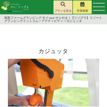
プランを見る
空室検索
鳥取ファームグランピング モイ-moi-そらやま｜【リゾグラ】リゾート
グランピングドットコム
>
アクティビティ
>
カジュッタ
カジュッタ