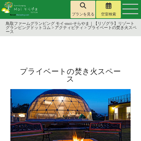
プランを見る
空室検索
鳥取ファームグランピング モイ-moi-そらやま｜【リゾグラ】リゾート
グランピングドットコム
>
アクティビティ
>
プライベートの焚き火スペ
ース
プライベートの焚き火スペー
ス