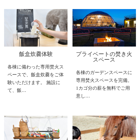
飯盒炊爨体験
プライベートの焚き火
スペース
各棟に備わった専用焚火ス
各棟のガーデンスペースに
ペースで、飯盒炊爨をご体
専用焚火スペースを完備。
験いただけます。 施設に
1カゴ分の薪を無料でご用
て、飯…
意し…