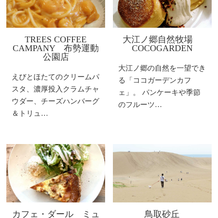
TREES COFFEE
大江ノ郷自然牧場
CAMPANY 布勢運動
COCOGARDEN
公園店
大江ノ郷の自然を一望でき
えびとほたてのクリームパ
る「ココガーデンカフ
スタ、濃厚投入クラムチャ
ェ」。 パンケーキや季節
ウダー、チーズハンバーグ
のフルーツ…
＆トリュ…
カフェ・ダール ミュ
鳥取砂丘