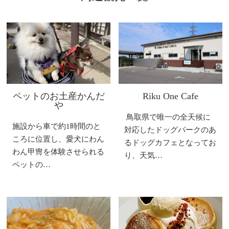
ペットのお土産かんだ
Riku One Cafe
や
鳥取県で唯一の全天候に
施設から車で約1時間のと
対応したドッグパークのあ
ころに位置し、愛犬にわん
るドッグカフェとなってお
わん甲冑を体験させられる
り、天気…
ペットの…