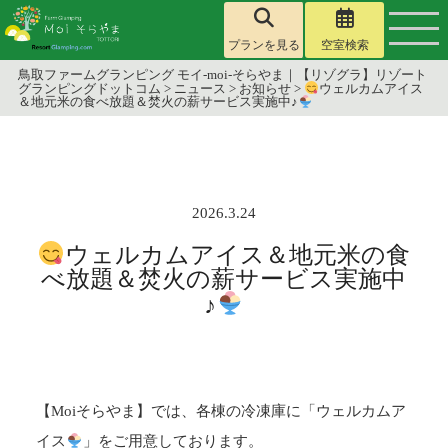
プランを見る
空室検索
鳥取ファームグランピング モイ-moi-そらやま｜【リゾグラ】リゾート
グランピングドットコム
>
ニュース
>
お知らせ
>
ウェルカムアイス
＆地元米の食べ放題＆焚火の薪サービス実施中♪
2026.3.24
ウェルカムアイス＆地元米の食
べ放題＆焚火の薪サービス実施中
♪
【Moiそらやま】では、各棟の冷凍庫に「ウェルカムア
イス
」をご用意しております。